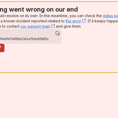
ng went wrong on our end
uld resolve on its own. In the meantime, you can check the
status p
a known incident reported related to
this error
, (opens new win
. If it keeps happe
n to contact
our support team
, (opens new window)
and give them:
39eb967489bb1361efbdc03883c
e