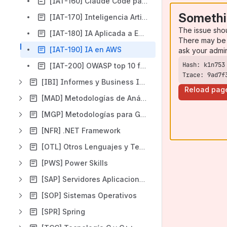
[IAT-160] Claude Code para desarrollo de software
Somethi
[IAT-170] Inteligencia Artificial Aplicada a Proyectos Java
The issue sho
[IAT-180] IA Aplicada a Entornos de Pruebas y Soporte
There may be 
[IAT-190] IA en AWS
ask your admi
[IAT-200] OWASP top 10 for LLMs
Trace: 9ad7f
[IBI] Informes y Business Intelligence
Reload pag
[MAD] Metodologías de Análisis y Diseño
[MGP] Metodologías para Gestión de Proyectos
[NFR] .NET Framework
[OTL] Otros Lenguajes y Tendencias
[PWS] Power Skills
[SAP] Servidores Aplicaciones
[SOP] Sistemas Operativos
[SPR] Spring