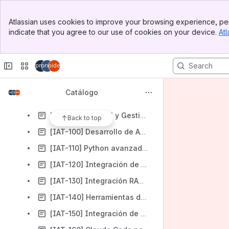
[IAT-020] Microsoft Copilot 365
Banner
[IAT-030] Herramientas IA (Notion, Gamma, DALL-E y Runway)
Atlassian uses cookies to improve your browsing experience, per
Top Bar
indicate that you agree to our use of cookies on your device.
Atl
[IAT-040] Ingeniería de Prompts en IA Generativa
Sidebar
Main Content
[IAT-050] Redes Neuronales
[IAT-060] Técnicas de Machine Learning y Deep Learning en IA
[IAT-070] Introducción a la IA Generativa (usuario y técnico)
Catálogo
[IAT-080] Fundamentos de IA Generativa, Modelos y Aplicaciones
[IAT-090] Control y Gestión de Agentes de IA
Back to top
[IAT-100] Desarrollo de Aplicaciones con LangChain
[IAT-110] Python avanzado aplicado a la IA Generativa
[IAT-120] Integración de LLMs de pesos abiertos en aplicaciones on-premises
[IAT-130] Integración RAGs y Agentes de IA en aplicaciones on-premises
[IAT-140] Herramientas de IA Generativa para Desarrolladores
[IAT-150] Integración de IA en el Proceso de Desarrollo de Software