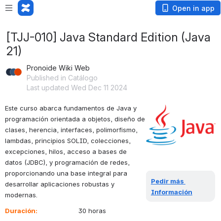
Open in app
[TJJ-010] Java Standard Edition (Java
21)
Pronoide Wiki Web
Published in Catálogo
Last updated Wed Dec 11 2024
Este curso abarca fundamentos de Java y 
Open
programación orientada a objetos, diseño de 
clases, herencia, interfaces, polimorfismo, 
lambdas, principios SOLID, colecciones, 
excepciones, hilos, acceso a bases de 
datos (JDBC), y programación de redes, 
proporcionando una base integral para 
Pedir más 
desarrollar aplicaciones robustas y 
Información
modernas.
Duración: 
                   30 horas